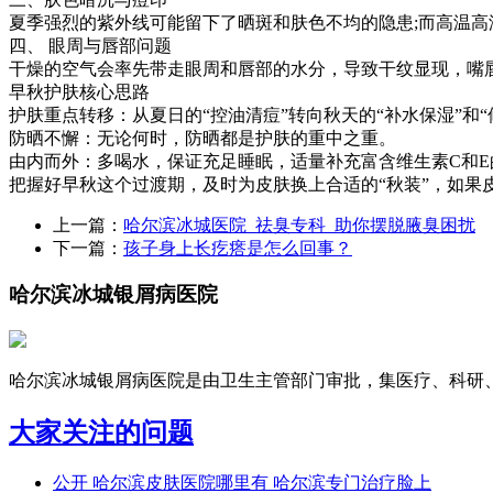
夏季强烈的紫外线可能留下了晒斑和肤色不均的隐患;而高温
四、 眼周与唇部问题
干燥的空气会率先带走眼周和唇部的水分，导致干纹显现
早秋护肤核心思路
护肤重点转移：从夏日的“控油清痘”转向秋天的“补水保湿”
防晒不懈：无论何时，防晒都是护肤的重中之重。
由内而外：多喝水，保证充足睡眠，适量补充富含维生素C
把握好早秋这个过渡期，及时为皮肤换上合适的“秋装”，如
上一篇：
哈尔滨冰城医院_祛臭专科_助你摆脱腋臭困扰
下一篇：
孩子身上长疙瘩是怎么回事？
哈尔滨冰城银屑病医院
哈尔滨冰城银屑病医院是由卫生主管部门审批，集医疗、科研、预
大家关注的问题
公开 哈尔滨皮肤医院哪里有 哈尔滨专门治疗脸上