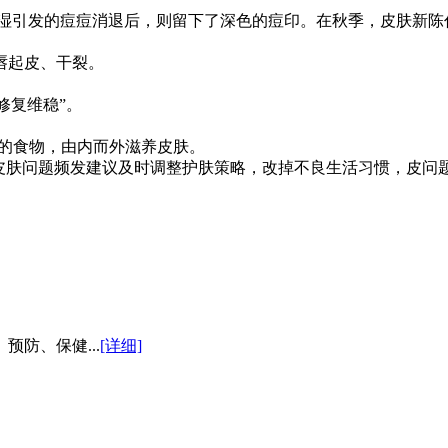
高湿引发的痘痘消退后，则留下了深色的痘印。在秋季，皮肤
，嘴唇起皮、干裂。
和“修复维稳”。
和E的食物，由内而外滋养皮肤。
果皮肤问题频发建议及时调整护肤策略，改掉不良生活习惯，皮问
防、保健...
[详细]