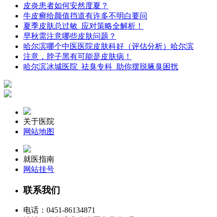
皮炎患者如何安然度夏？
牛皮癣给颜值挡道有许多不明白要问
夏季皮肤总过敏_应对策略全解析！
早秋需注意哪些皮肤问题？
哈尔滨哪个中医医院皮肤科好（评估分析）哈尔滨
注意，脖子黑有可能是皮肤病！
哈尔滨冰城医院_祛臭专科_助你摆脱腋臭困扰
关于医院
网站地图
就医指南
网站挂号
联系我们
电话：
0451-86134871