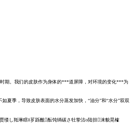
期。我们的皮肤作为身体的***道屏障，对环境的变化***为
夏季，导致皮肤表面的水分蒸发加快，“油分”和“水分”双双
贾缕し羝琳瞎δ芗跞酰酝饨绱碳さ牡挚沽ο陆担涞貌晃榷